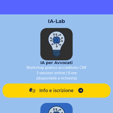
IA-Lab
IA per Avvocati
Workshop pratico accreditato CNF
3 sessioni online | 6 ore
(disponibile a richiesta)
Info e iscrizione