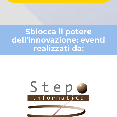
Sblocca il potere
dell'innovazione: eventi
realizzati da: